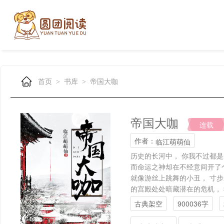
首页
书库
帝国大咖
>
>
帝国大咖
连载
作者：
临江萌萌仙
历史的长河中， 你我不过都是
而命运之神却在不经意间开了
就像游丝上跳舞的小丑， 寸步
的宫殿处处暗藏潜在的危机， 
江山。
古典架空
900036字