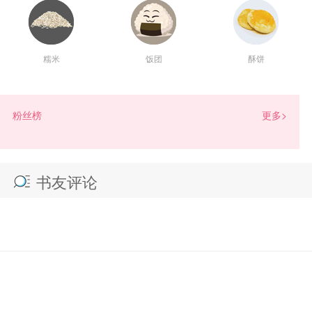
糯米
饭团
酥饼
数量：
相当于
小说币
朵
100
赠言：
粉丝榜
更多>
书友评论