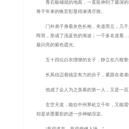
青石板铺就的地面，一直延伸到了最深的
将千年来的恢宏彰显得淋漓尽致。
门外弟子身着灰色长袍，夹道而立，几千
阵营，形成了浅蓝色的海波；一千多名道冕，
最闪亮的紫色霞光。
五十四位白衣缥缈的女子，静立在六根挚
长风信迈着镇定有力的步子，紧跟在老者
他成了众人为之羡慕的第一人，又是一百
玄空天道，能在中州界屹立千年，又能震
却是浓墨重彩的进一步神秘渲染。
“恭迎道首，恭迎师傅入场。”