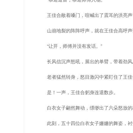
王佳合敞着嗓门，喧喊出了震耳的洪亮声
山崩地裂的阵阵呼声，就在王佳合高呼声
“让开，师傅并没有发话。”
长风信沉声怒吼，展出的单臂，带着劲风
老者猛然转身，怒目激闪中紧盯住了王佳
是！一声，王佳合躬身连退数步。
白衣女子翩然舞动，缥缈出了六朵怒放的
此刻，五十四位白衣女子姗姗的舞姿，衬