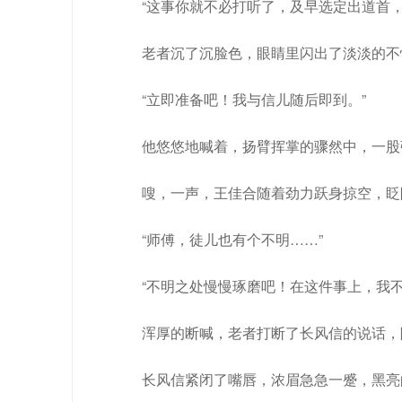
“这事你就不必打听了，及早选定出道首
老者沉了沉脸色，眼睛里闪出了淡淡的不
“立即准备吧！我与信儿随后即到。”
他悠悠地喊着，扬臂挥掌的骤然中，一股
嗖，一声，王佳合随着劲力跃身掠空，眨
“师傅，徒儿也有个不明……”
“不明之处慢慢琢磨吧！在这件事上，我不
浑厚的断喊，老者打断了长风信的说话，
长风信紧闭了嘴唇，浓眉急急一蹙，黑亮