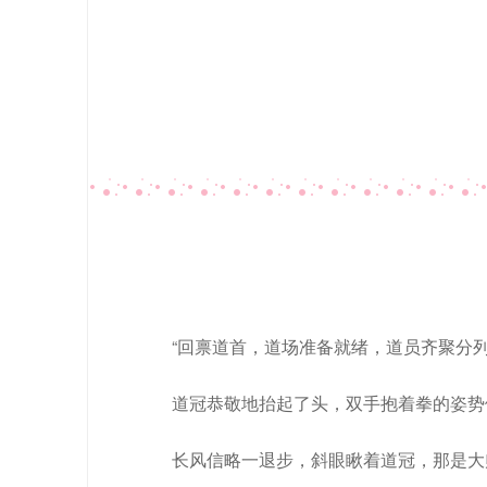
“回禀道首，道场准备就绪，道员齐聚分
道冠恭敬地抬起了头，双手抱着拳的姿势
长风信略一退步，斜眼瞅着道冠，那是大